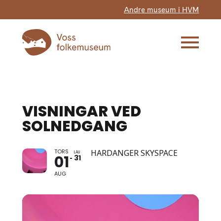
Andre museum i HVM
VISNINGAR VED
SOLNEDGANG
TORS
HARDANGER SKYSPACE
LAU
01
31
AUG