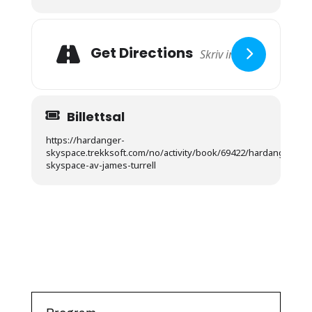
Get Directions
Billettsal
https://hardanger-
skyspace.trekksoft.com/no/activity/book/69422/hardanger-
skyspace-av-james-turrell