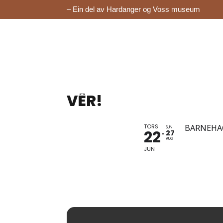
– Ein del av Hardanger og Voss museum
VÊR!
TORS
BARNEHA
SUN
22
27
AUG
JUN