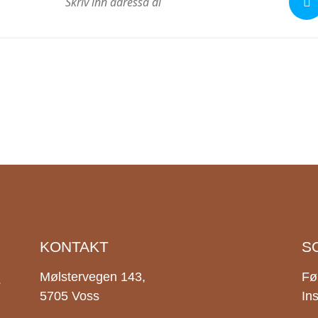
KONTAKT
S
.
Mølstervegen 143,
Fø
5705 Voss
In