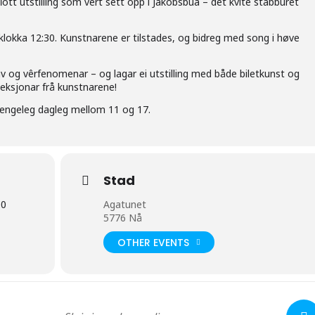
ott utstilling som vert sett opp i Jakobsbua – det kvite stabburet
 klokka 12:30. Kunstnarene er tilstades, og bidreg med song i høve
av og vêrfenomenar – og lagar ei utstilling med både biletkunst og
efleksjonar frå kunstnarene!
ilgjengeleg dagleg mellom 11 og 17.
Stad
00
Agatunet
5776 Nå
OTHER EVENTS