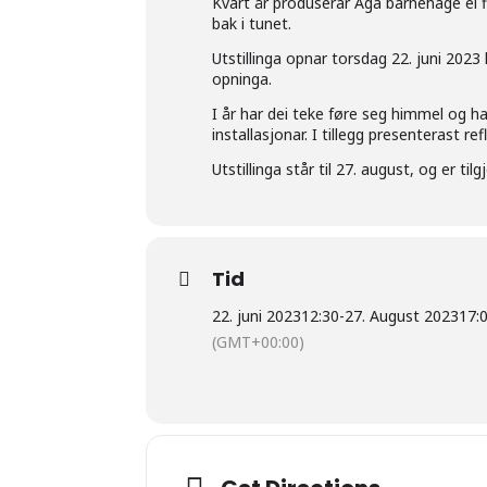
Kvart år produserar Aga barnehage ei fl
bak i tunet.
Utstillinga opnar torsdag 22. juni 2023
opninga.
I år har dei teke føre seg himmel og h
installasjonar. I tillegg presenterast r
Utstillinga står til 27. august, og er t
Tid
22. juni 2023
12:30
-
27. August 2023
17:
(GMT+00:00)