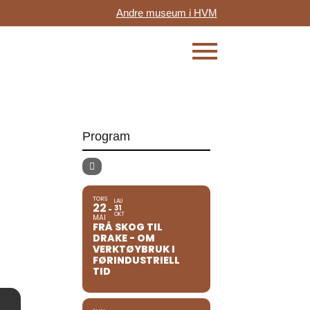
Andre museum i HVM
Program
TORS
LAU
22
31
OKT
MAI
FRÅ SKOG TIL
DRAKE - OM
VERKTØYBRUK I
FØRINDUSTRIELL
TID