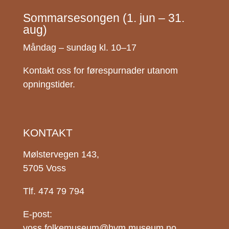
Sommarsesongen (1. jun – 31.
aug)
Måndag – sundag kl. 10–17
Kontakt oss for førespurnader utanom
opningstider.
KONTAKT
Mølstervegen 143,
5705 Voss
Tlf. 474 79 794
E-post:
voss.folkemuseum@hvm.museum.no