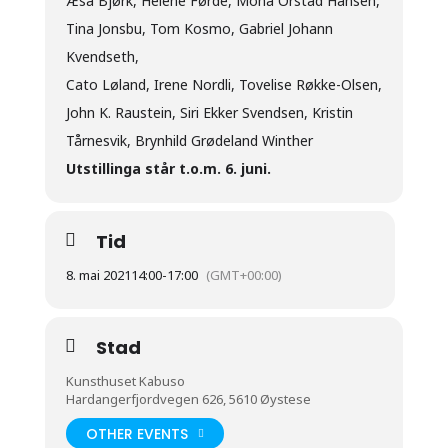
Æsa Bjørk, Helene Førde, Mona Orstad Hansen,
Tina Jonsbu, Tom Kosmo, Gabriel Johann
Kvendseth,
Cato Løland, Irene Nordli, Tovelise Røkke-Olsen,
John K. Raustein, Siri Ekker Svendsen, Kristin
Tårnesvik, Brynhild Grødeland Winther
Utstillinga står t.o.m. 6. juni.
Tid
8. mai 2021
14:00
-
17:00
(GMT+00:00)
Stad
Kunsthuset Kabuso
Hardangerfjordvegen 626, 5610 Øystese
OTHER EVENTS