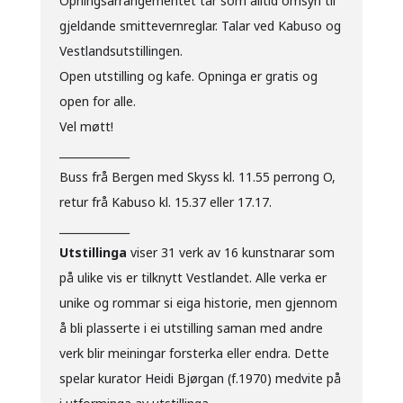
Opningsarrangementet tar som alltid omsyn til
gjeldande smittevernreglar. Talar ved Kabuso og
Vestlandsutstillingen.
Open utstilling og kafe. Opninga er gratis og
open for alle.
Vel møtt!
_____________
Buss frå Bergen med Skyss kl. 11.55 perrong O,
retur frå Kabuso kl. 15.37 eller 17.17.
_____________
Utstillinga
viser 31 verk av 16 kunstnarar som
på ulike vis er tilknytt Vestlandet. Alle verka er
unike og rommar si eiga historie, men gjennom
å bli plasserte i ei utstilling saman med andre
verk blir meiningar forsterka eller endra. Dette
spelar kurator Heidi Bjørgan (f.1970) medvite på