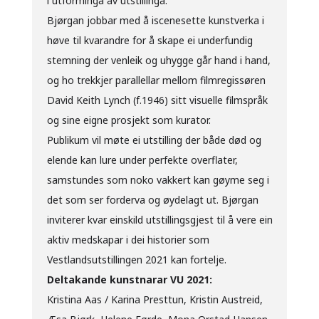
i utforminga av utstillinga.
Bjørgan jobbar med å iscenesette kunstverka i
høve til kvarandre for å skape ei underfundig
stemning der venleik og uhygge går hand i hand,
og ho trekkjer parallellar mellom filmregissøren
David Keith Lynch (f.1946) sitt visuelle filmspråk
og sine eigne prosjekt som kurator.
Publikum vil møte ei utstilling der både død og
elende kan lure under perfekte overflater,
samstundes som noko vakkert kan gøyme seg i
det som ser forderva og øydelagt ut. Bjørgan
inviterer kvar einskild utstillingsgjest til å vere ein
aktiv medskapar i dei historier som
Vestlandsutstillingen 2021 kan fortelje.
Deltakande kunstnarar VU 2021:
Kristina Aas / Karina Presttun, Kristin Austreid,