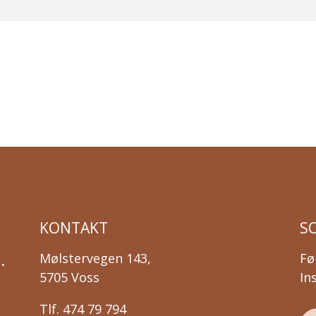
KONTAKT
S
.
Mølstervegen 143,
Fø
5705 Voss
In
Tlf. 474 79 794