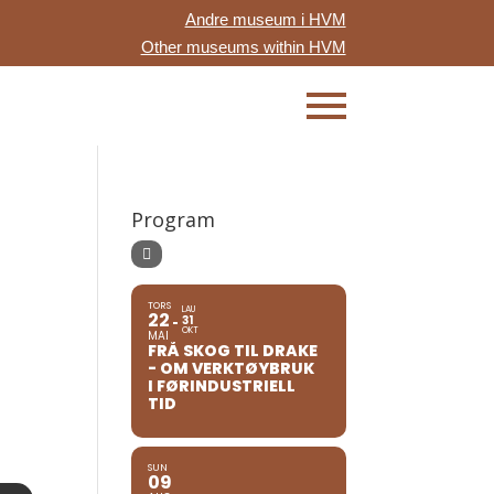
Andre museum i HVM
Other museums within HVM
Program
TORS
LAU
22
31
OKT
MAI
FRÅ SKOG TIL DRAKE
- OM VERKTØYBRUK
I FØRINDUSTRIELL
TID
SUN
09