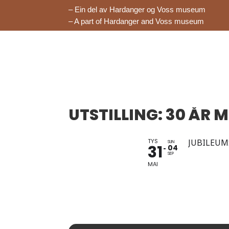
– Ein del av Hardanger og Voss museum
– A part of Hardanger and Voss museum
UTSTILLING: 30 ÅR 
TYS
JUBILEUM
SUN
31
04
SEP
MAI