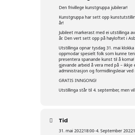
Den frivillege kunstgruppa jubilerar!
Kunstgruppa har sett opp kunstutstilli
år!
Jubileet markerast med ei utstillinga a
år. Den vert sett opp på høyloftet i As
Utstillinga opnar tysdag 31. mai klokka
oppmodar spesielt folk som kunne tenk
presentera spanande kunst til å koma! 
gjevande arbeid å vera med på – ikkje 
administrasjon og formidlingsleiar ved
GRATIS INNGONG!
Utstillinga står til 4. september, men 
Tid
31. mai 2022
18:00
-
4. September 2022