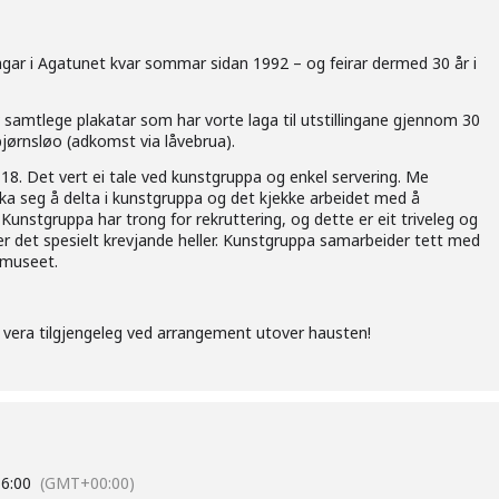
ngar i Agatunet kvar sommar sidan 1992 – og feirar dermed 30 år i
v samtlege plakatar som har vorte laga til utstillingane gjennom 30
bjørnsløo (adkomst via låvebrua).
 18. Det vert ei tale ved kunstgruppa og enkel servering. Me
a seg å delta i kunstgruppa og det kjekke arbeidet med å
Kunstgruppa har trong for rekruttering, og dette er eit triveleg og
er det spesielt krevjande heller. Kunstgruppa samarbeider tett med
 museet.
vil vera tilgjengeleg ved arrangement utover hausten!
16:00
(GMT+00:00)