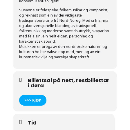
konsert i Kabuso igjen!
Susanne er felespelar, folkemusikar og komponist,
og reknast som ein av dei viktigaste
tradisjonsberarane frå Nord-Noreg. Med si frisinna
og ukonvensjonelle blanding av tradisjonell
folkemusikk og moderne samtidsuttrykk, skapar ho
med fela sin, ein heilt eigen, personleg og
karakteristisk sound.
Musikken er prega av den nordnorske naturen og
kulturen ho har vakse opp med, men og av ein
kunstnarisk vilje og særeiga skaparkraft.
Billettsal på nett, restbillettar
i døra
>>> KJØP
Tid