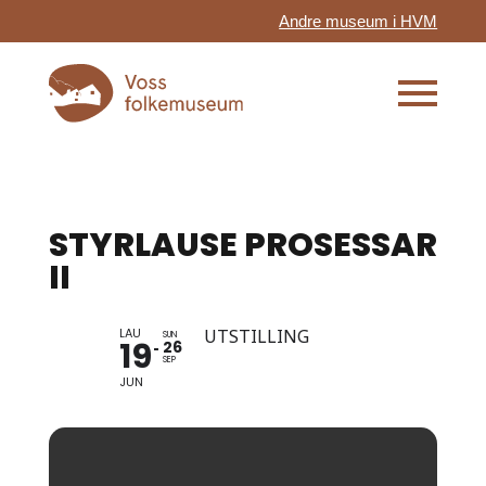
Andre museum i HVM
STYRLAUSE PROSESSAR
II
LAU
UTSTILLING
SUN
19
26
SEP
JUN