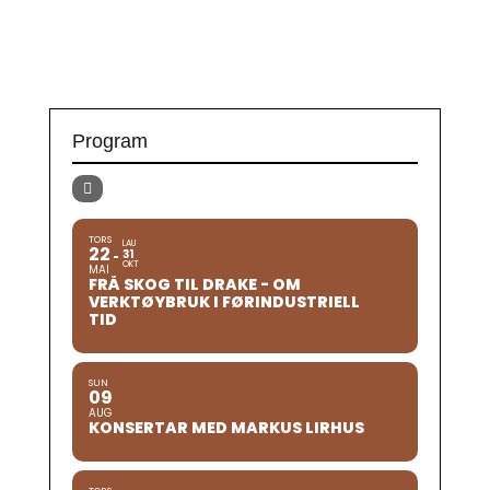
Program
TORS
LAU
22
31
OKT
MAI
FRÅ SKOG TIL DRAKE - OM
VERKTØYBRUK I FØRINDUSTRIELL
TID
SUN
09
AUG
KONSERTAR MED MARKUS LIRHUS