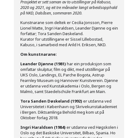
Prosjektet er sett saman av to utstillingar på Kabuso,
2020 og 2021, og eit tre månader langt arbeidsopphald
på NKD, Dalsåsen, sommaren 2020.
Kunstnarane som deltek er Cecilia Jonsson, Pierre
Lionel Matte, Ingri Haraldsen, Leander Djønne og ein
forfattar; Tora Sanden Døskeland.
Kurator for utstillingane er Sissel Lillebostad,
Kabuso, i samarbeid med Arild H. Eriksen, NKD.
Om kunstnarane:
Leander Djønne (1981)
har ein produksjon som
omfattar skulptur, film og dikt, med utstillingar på
UKS Oslo, Landings, EL Parche Bogota, Astrup
Fearnley Museum og Hannover Kunstverein. Djønne
er utdanna ved Kunstakademia i Oslo, Bergen og
Malmö, samt Staedelschüle Frankfurt am Main.
Tora Sanden Døskeland (1992)
er utdanna ved
Universitetet i København og Skrivekunstakademiet
i Bergen. Diktsamlinga Behold meg kom ut på
Oktober forlag 2018.
Ingri Haraldsen (1984)
er utdanna ved Høgskolen i
Oslo og det Baskiske Universitet, Bilbao, Spania. Ho