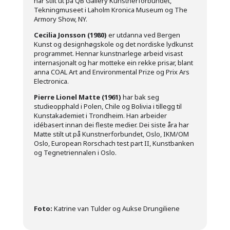
har stilt ut på QB Gallery Kunstnerforbundet,
Tekningmuseet i Laholm Kronica Museum og The
Armory Show, NY.
Cecilia Jonsson (1980)
er utdanna ved Bergen
Kunst og designhøgskole og det nordiske lydkunst
programmet. Hennar kunstnarlege arbeid visast
internasjonalt og har motteke ein rekke prisar, blant
anna COAL Art and Environmental Prize og Prix Ars
Electronica.
Pierre Lionel Matte (1961)
har bak seg
studieopphald i Polen, Chile og Bolivia i tillegg til
Kunstakademiet i Trondheim. Han arbeider
idébasert innan dei fleste medier. Dei siste åra har
Matte stilt ut på Kunstnerforbundet, Oslo, IKM/OM
Oslo, European Rorschach test part II, Kunstbanken
og Tegnetriennalen i Oslo.
Foto:
Katrine van Tulder og Aukse Drungiliene