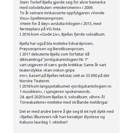
Stein Torleif Bjella gjorde seg for alvor bemerka
med solodebuten «Heidersmenn» i 2009.
To år seinare innkasserte oppfylgjaren «Vonde
Visu» Spellemannprisen.
«Heim for å døy» avslutta trilogien i 2013, med
førsteplass på VG-lista.
I 2016 kom «Gode Liv», Bjellas fjerde soloalbum.
Bjella har også bla motteke Edvardprisen,
Prøysenprisen og Bendiksenprisen.
I 2017 debuterte Bjella som forfattar då
diktsamlinga” Jordsjukantologien Nr. 1”
vart utgjeven til særs gode kritikkar. Same år vart
teaterstykke «Kan nokon gripe
inn», basert på Bjellas tekstar, sett av 33.000 på det
Norske Teateret.
I 2018 kom langspelalbumet «Jordsjukantologien nr.
1 musikken», i sjangeren spokenwords.
24. april 2020 kom Bjellas 6. soloalbum; «Øvre-Ål
Toneakademi» motteke med strålande meldingar.
Det er med andre berre å gle seg til eit nytt dykk ned
i Bjellas låtunivers når han besøkjer Øystese og
Kabuso laurdag 1. oktober!