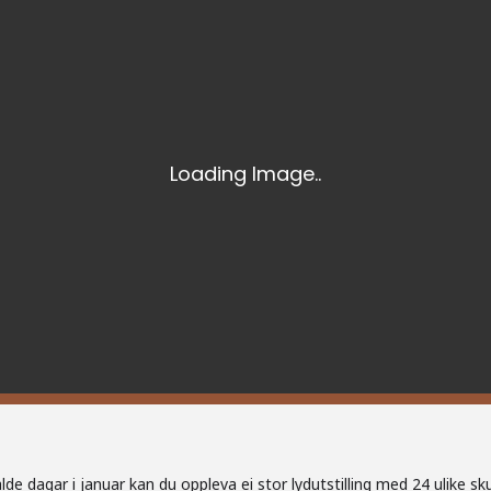
de dagar i januar kan du oppleva ei stor lydutstilling med 24 ulike skul