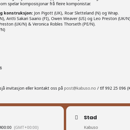
som spelar komposisjonar frå fleire komponistar.
og konstruksjon:
Jon Pigott (UK), Roar Sletteland (N)
og Wrap.
(N), Antti Sakari Saario (FI), Owen Weaver (US) og Leo Preston (UK/N)
reston (UK/N) & Veronica Robles Thorseth (PE/N).
/N)
16
sjå invitasjon eller kontakt oss på
post@kabuso.no
/ tlf 992 25 096 (
Stad
4
00:00
(GMT+00:00)
Kabuso