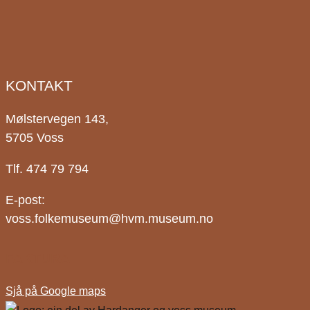
KONTAKT
Mølstervegen 143,
5705 Voss
Tlf. 474 79 794
E-post:
voss.folkemuseum@hvm.museum.no
FAKTURA
Sjå på Google maps