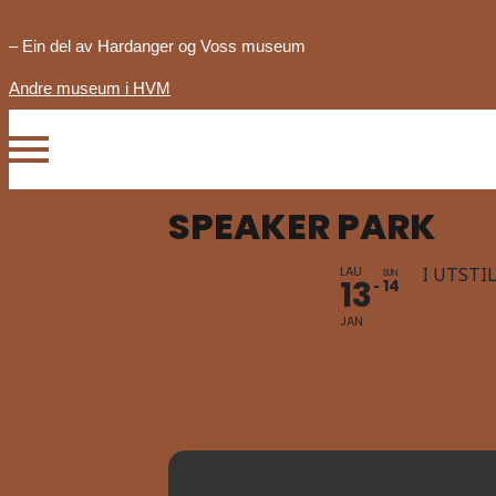
– Ein del av Hardanger og Voss museum
Andre museum i HVM
SPEAKER PARK
LAU
I UTSTI
SUN
13
14
JAN