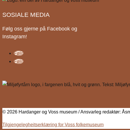
SOSIALE MEDIA
Følg oss gjerne på Facebook og
Instagram!
Følg
Følg
© 2026 Hardanger og Voss museum / Ansvarleg redaktør: Åsm
Tilgjengelegheitserklæring for Voss folkemuseum