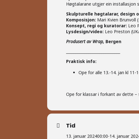
Høgtalarane utgjer ein installasjon 
Skulpturelle høgtalarar
, design 
Komposisjon:
Mari Kvien Brunvoll 
Konsept, regi og kuratorar
:
Leo P
Lys
design/video:
Leo Preston (UK
Produ
sert av Wrap,
Bergen
_____________________________
Praktisk info:
Ope for alle 13.-14. jan kl 11-
Ope for klassar i forkant av dette – 
Tid
13. januar 2024
00:00
-
14. januar 202