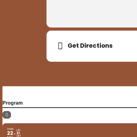
Get Directions
Program
TORS
LAU
22
31
OKT