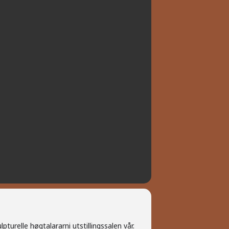
pturelle høgtalararni utstillingssalen vår.