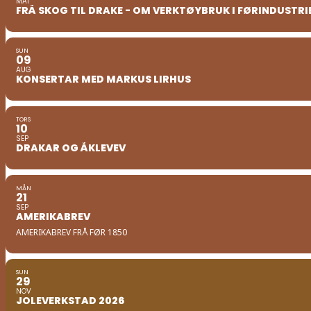
MAI
FRÅ SKOG TIL DRAKE - OM VERKTØYBRUK I FØRINDUSTRIE
SUN
09
AUG
KONSERTAR MED MARKUS LIRHUS
TORS
10
SEP
DRAKAR OG ÅKLEVEV
MÅN
21
SEP
AMERIKABREV
AMERIKABREV FRÅ FØR 1850
SUN
29
NOV
JOLEVERKSTAD 2026