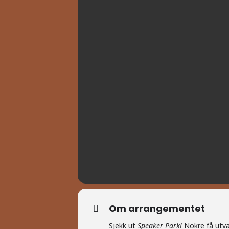
Om arrangementet
Sjekk ut
Speaker Park!
Nokre få utval