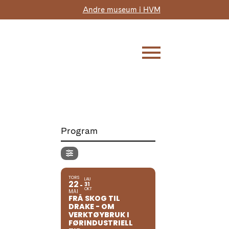
Andre museum i HVM
Program
TORS
LAU
22
31
OKT
MAI
FRÅ SKOG TIL
DRAKE - OM
VERKTØYBRUK I
FØRINDUSTRIELL