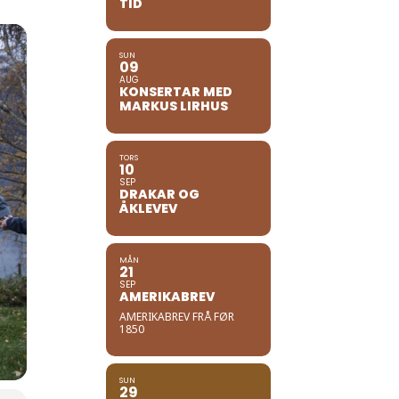
TID
SUN
09
AUG
KONSERTAR MED
MARKUS LIRHUS
TORS
10
SEP
DRAKAR OG
ÅKLEVEV
MÅN
21
SEP
AMERIKABREV
AMERIKABREV FRÅ FØR
1850
SUN
29