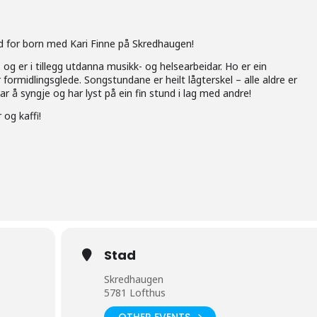
nd for born med Kari Finne på Skredhaugen!
 og er i tillegg utdanna musikk- og helsearbeidar. Ho er ein
ormidlingsglede. Songstundane er heilt lågterskel – alle aldre er
ar å syngje og har lyst på ein fin stund i lag med andre!
 og kaffi!
Stad
Skredhaugen
5781 Lofthus