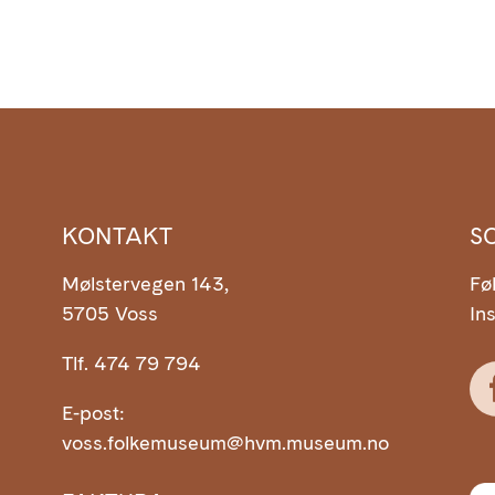
KONTAKT
S
Mølstervegen 143,
Fø
5705 Voss
In
Tlf. 474 79 794
m
E-post:
voss.folkemuseum@hvm.museum.no