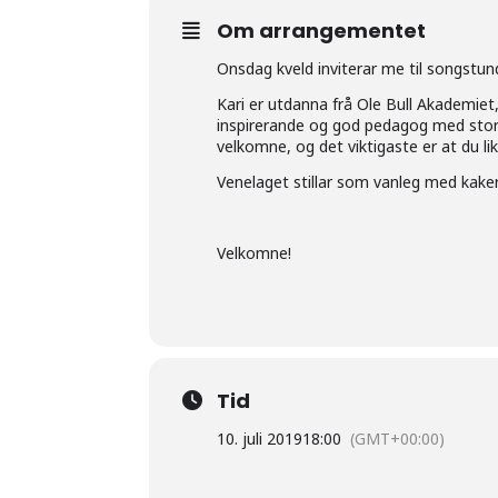
Om arrangementet
Onsdag kveld inviterar me til songstu
Kari er utdanna frå Ole Bull Akademiet,
inspirerande og god pedagog med stor f
velkomne, og det viktigaste er at du lik
Venelaget stillar som vanleg med kaker
Velkomne!
Tid
10. juli 2019
18:00
(GMT+00:00)