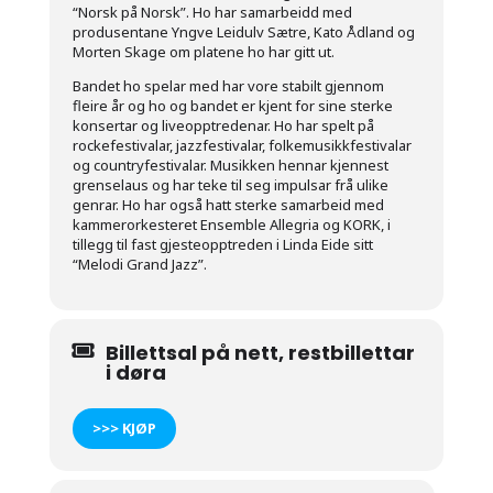
“Norsk på Norsk”. Ho har samarbeidd med
produsentane Yngve Leidulv Sætre, Kato Ådland og
Morten Skage om platene ho har gitt ut.
Bandet ho spelar med har vore stabilt gjennom
fleire år og ho og bandet er kjent for sine sterke
konsertar og liveopptredenar. Ho har spelt på
rockefestivalar, jazzfestivalar, folkemusikkfestivalar
og countryfestivalar. Musikken hennar kjennest
grenselaus og har teke til seg impulsar frå ulike
genrar. Ho har også hatt sterke samarbeid med
kammerorkesteret Ensemble Allegria og KORK, i
tillegg til fast gjesteopptreden i Linda Eide sitt
“Melodi Grand Jazz”.
Billettsal på nett, restbillettar
i døra
>>> KJØP