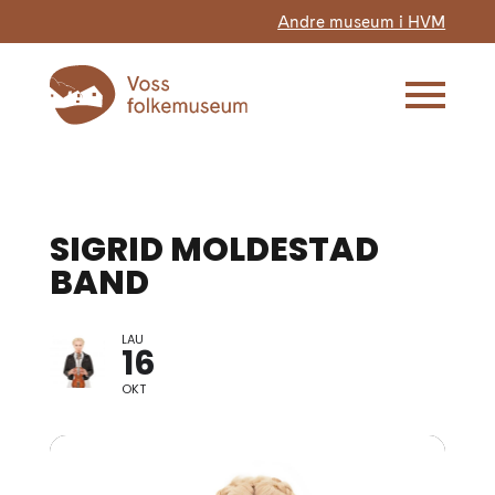
Andre museum i HVM
SIGRID MOLDESTAD
BAND
LAU
16
OKT