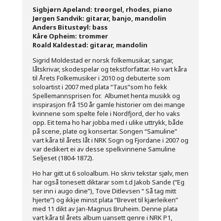
Sigbjørn Apeland: trøorgel, rhodes, piano
Jørgen Sandvik: gitarar, banjo, mandolin
Anders Bitustøyl: bass
Kåre Opheim: trommer
Roald Kaldestad: gitarar, mandolin
Sigrid Moldestad er norsk folkemusikar, sangar,
låtskrivar, skodespelar og tekstforfattar. Ho vart kåra
til Årets Folkemusiker i 2010 og debuterte som
soloartist i 2007 med plata “Taus”som ho fekk
Spellemannsprisen for. Albumet henta musikk og
inspirasjon frå 150 år gamle historier om dei mange
kvinnene som spelte fele i Nordfjord, der ho vaks
opp. Eit tema ho har jobba med i ulike uttrykk, både
på scene, plate og konsertar. Songen “Samuline”
vart kåra til årets låt i NRK Sogn og Fjordane i 2007 og
var dedikert ei av desse spelkvinnene Samuline
Seljeset (1804-1872).
Ho har gitt ut 6 soloalbum. Ho skriv tekstar sjølv, men
har også tonesett diktarar som t.d Jakob Sande (“Eg
ser inn i augo dine”), Tove Ditlevsen “ Så tag mitt
hjerte”) og ikkje minst plata “Brevet til kjærleiken”
med 11 dikt av Jan-Magnus Bruheim. Denne plata
vart kåra til årets album uansett genre i NRK P1,