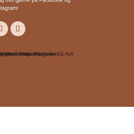
lg oss gjerne på Facebook og
stagram!