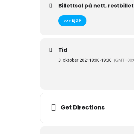
Billettsal på nett, restbille
>>> KJØP
Tid
3. oktober 2021
18:00
-
19:30
(GMT+00:
Get Directions