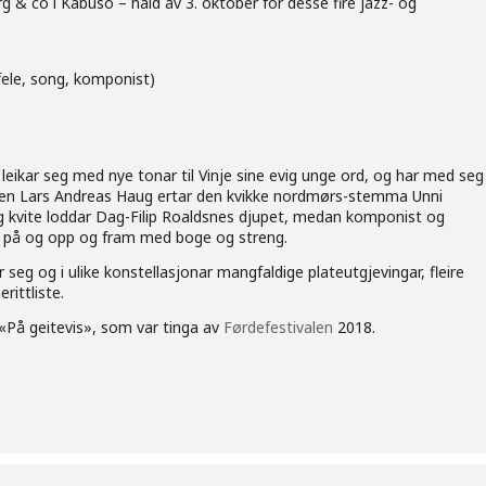
& co i Kabuso – hald av 3. oktober for desse fire jazz- og
fele, song, komponist)
leikar seg med nye tonar til Vinje sine evig unge ord, og har med seg
osen Lars Andreas Haug ertar den kvikke nordmørs-stemma Unni
g kvite loddar Dag-Filip Roaldsnes djupet, medan komponist og
r på og opp og fram med boge og streng.
 seg og i ulike konstellasjonar mangfaldige plateutgjevingar, fleire
ittliste.
 «På geitevis», som var tinga av
Førdefestivalen
2018.