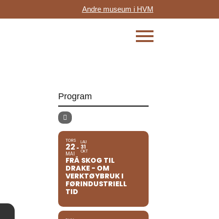
Andre museum i HVM
Program
TORS
LAU
22
31
OKT
MAI
FRÅ SKOG TIL
DRAKE - OM
VERKTØYBRUK I
FØRINDUSTRIELL
TID