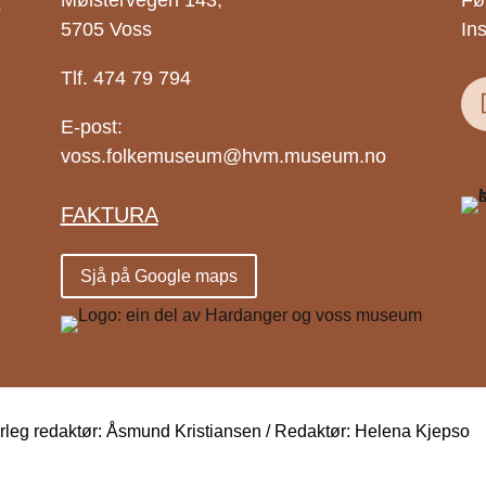
.
Mølstervegen 143,
Fø
5705 Voss
In
Tlf. 474 79 794
E-post:
voss.folkemuseum@hvm.museum.no
FAKTURA
Sjå på Google maps
eg redaktør: Åsmund Kristiansen / Redaktør: Helena Kjepso