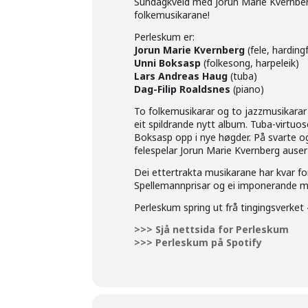
Sundagkveld med Jorun Marie Kvernberg 
folkemusikarane!
Perleskum er:
Jorun Marie Kvernberg
(fele, harding
Unni Boksasp
(folkesong, harpeleik)
Lars Andreas Haug
(tuba)
Dag-Filip Roaldsnes
(piano)
To folkemusikarar og to jazzmusikarar 
eit spildrande nytt album. Tuba-virtu
Boksasp opp i nye høgder. På svarte o
felespelar Jorun Marie Kvernberg ause
Dei ettertrakta musikarane har kvar for
Spellemannprisar og ei imponerande mer
Perleskum spring ut frå tingingsverket
>>> Sjå nettsida for Perleskum
>>> Perleskum på Spotify