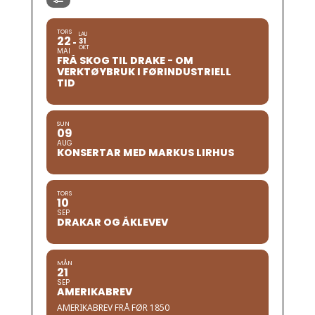
TORS
LAU
22
31
OKT
MAI
FRÅ SKOG TIL DRAKE - OM
VERKTØYBRUK I FØRINDUSTRIELL
TID
SUN
09
AUG
KONSERTAR MED MARKUS LIRHUS
TORS
10
SEP
DRAKAR OG ÅKLEVEV
MÅN
21
SEP
AMERIKABREV
AMERIKABREV FRÅ FØR 1850