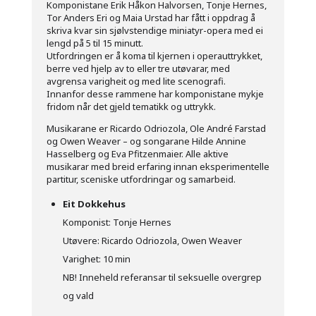
Komponistane Erik Håkon Halvorsen, Tonje Hernes,
Tor Anders Eri og Maia Urstad har fått i oppdrag å
skriva kvar sin sjølvstendige miniatyr-opera med ei
lengd på 5 til 15 minutt.
Utfordringen er å koma til kjernen i operauttrykket,
berre ved hjelp av to eller tre utøvarar, med
avgrensa varigheit og med lite scenografi.
Innanfor desse rammene har komponistane mykje
fridom når det gjeld tematikk og uttrykk.
Musikarane er Ricardo Odriozola, Ole André Farstad
og Owen Weaver – og songarane Hilde Annine
Hasselberg og Eva Pfitzenmaier. Alle aktive
musikarar med breid erfaring innan eksperimentelle
partitur, sceniske utfordringar og samarbeid.
Eit Dokkehus
Komponist: Tonje Hernes
Utøvere: Ricardo Odriozola, Owen Weaver
Varighet: 10 min
NB! Inneheld referansar til seksuelle overgrep
og vald