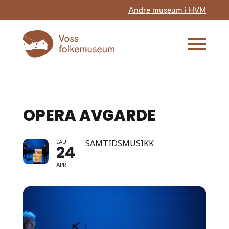
Andre museum i HVM
OPERA AVGARDE
LAU
SAMTIDSMUSIKK
24
APR