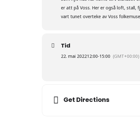
er att på Voss. Her er også loft, stall,
vart tunet overteke av Voss folkemu
Tid
22. mai 2022
12:00
-
15:00
(GMT+00:00)
Get Directions