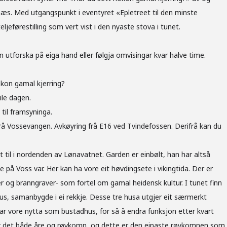
æs. Med utgangspunkt i eventyret «Epletreet til den minste
eljeførestilling som vert vist i den nyaste stova i tunet.
n utforska på eiga hand eller følgja omvisingar kvar halve time.
okon gamal kjerring?
ile dagen.
 til framsyninga.
rå Vossevangen. Avkøyring frå E16 ved Tvindefossen. Derifrå kan du
til i nordenden av Lønavatnet. Garden er einbølt, han har altså
ne på Voss var. Her kan ha vore eit høvdingsete i vikingtida. Der er
er og branngraver- som fortel om gamal heidensk kultur. I tunet finn
us, samanbygde i ei rekkje. Desse tre husa utgjer eit særmerkt
 har vore nytta som bustadhus, for så å endra funksjon etter kvart
 er det både åre og røykomn, og dette er den einaste røykomnen som