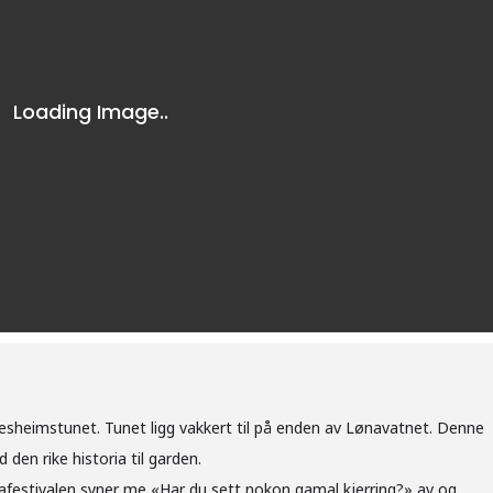
sheimstunet. Tunet ligg vakkert til på enden av Lønavatnet. Denne
en rike historia til garden.
festivalen syner me «Har du sett nokon gamal kjerring?» av og