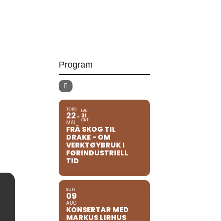
Program
TORS
LAU
22
31
OKT
MAI
FRÅ SKOG TIL
DRAKE - OM
VERKTØYBRUK I
FØRINDUSTRIELL
TID
SUN
09
AUG
KONSERTAR MED
MARKUS LIRHUS