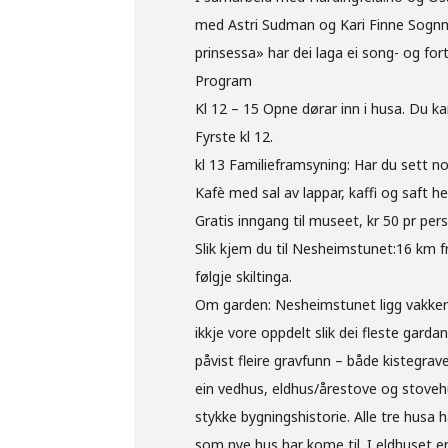
med Astri Sudman og Kari Finne Sognn
prinsessa» har dei laga ei song- og fort
Program
Kl 12 – 15 Opne dørar inn i husa. Du ka
Fyrste kl 12.
kl 13 Familieframsyning: Har du sett n
Kafè med sal av lappar, kaffi og saft he
Gratis inngang til museet, kr 50 pr pers
Slik kjem du til Nesheimstunet:16 km f
følgje skiltinga.
Om garden: Nesheimstunet ligg vakkert 
ikkje vore oppdelt slik dei fleste garda
påvist fleire gravfunn – både kistegrav
ein vedhus, eldhus/årestove og stoveh
stykke bygningshistorie. Alle tre husa
som nye hus har kome til. I eldhuset