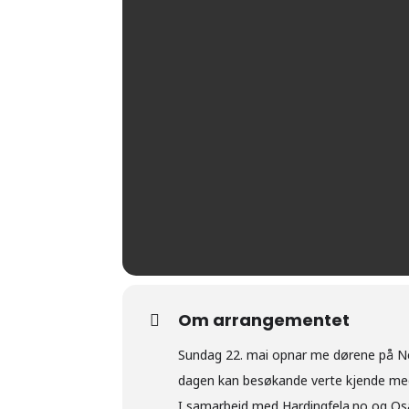
Om arrangementet
Sundag 22. mai opnar me dørene på Ne
dagen kan besøkande verte kjende med d
I samarbeid med Hardingfela.no og Osa