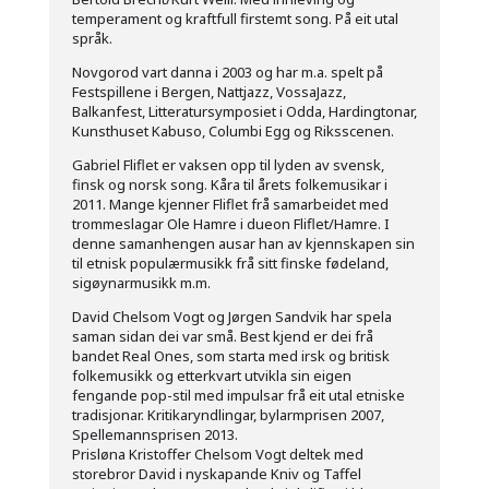
temperament og kraftfull firstemt song. På eit utal
språk.
Novgorod vart danna i 2003 og har m.a. spelt på
Festspillene i Bergen, Nattjazz, VossaJazz,
Balkanfest, Litteratursymposiet i Odda, Hardingtonar,
Kunsthuset Kabuso, Columbi Egg og Riksscenen.
Gabriel Fliflet er vaksen opp til lyden av svensk,
finsk og norsk song. Kåra til årets folkemusikar i
2011. Mange kjenner Fliflet frå samarbeidet med
trommeslagar Ole Hamre i dueon Fliflet/Hamre. I
denne samanhengen ausar han av kjennskapen sin
til etnisk populærmusikk frå sitt finske fødeland,
sigøynarmusikk m.m.
David Chelsom Vogt og Jørgen Sandvik har spela
saman sidan dei var små. Best kjend er dei frå
bandet Real Ones, som starta med irsk og britisk
folkemusikk og etterkvart utvikla sin eigen
fengande pop-stil med impulsar frå eit utal etniske
tradisjonar. Kritikaryndlingar, bylarmprisen 2007,
Spellemannsprisen 2013.
Prisløna Kristoffer Chelsom Vogt deltek med
storebror David i nyskapande Kniv og Taffel