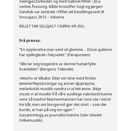
Swingjazzorkester og med Gabriel Fliflet i bl.a.
verket Åresong. Både Kristoffer Vogt og Jørgen
Sandvik var sentrale i Fliflet sitt bestillingsverk til
Vossajazz 2013 – Valseria.
BILLETTAR SELGJAST I DØRA: KR 250,-
Frå pressa:
”En opplevelse man sent vil glemme… Disse guttene
har spilleglede i høysetet.” (Fanaposten)
”Alle lar seg begeistre av denne humørfylte
kvartetten” (Bergens Tidende)
«Macho er tilbake. Etter ein time med finske
tømmerfløytarsongar og annan djuprøysta,
melankolsk musikk vandra vi ut lett øsne. Ikkje
visste vi at musikk frå våre austlege naboland kunne
vere så macho! Mannenmannen har vore ute i minst
tre tiår, men om Novgorod gjer det stort – som dei
burde, er han på veg inn igjen.”
(Lesarinnlegg av journalist Katrine Sele i bladet
Folkemusikk)