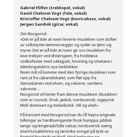
Gabriel Fliflet (trekkspel, vokal)
David Chelsom Vogt (fele, vokal)
Kristoffer Chelsom Vogt (kontrabass, vokal)
Jørgen Sandvik (gitar, vokal)
Om Novgorod:
«Det er på tide at noen leverer musikken som dufter
av solbelyste tømmervegger og syder av tjern og
myrer. Det er på tide at noen gir oss musikken fra
lave trebyer ved Østersjøen, fra hodeløse
vodkafester med saltagurk, honning og smetana i
etterkrigstidens nye lavblokker.
Noen må nå komme med den fyrrige musikken som
rant ut fra cabaretlokalet, som fløt opp fra
dansebanen ved elven, og valsene, verdens
vakreste…
Novgorod vil hente fram denne musikken: Musikken
som er russisk, finsk, jødisk, nordsvensk, sigøynsk.
Moll-dominert og melankolsk. Vill og vital!»
På konsert med Novgorod kan du få høyra originale
tolkingar av hardtsvingande finsk humppa, jiddisk
tango og lengtnadsfulle valsar, nordsvensk swing
(med kosakktrinn) og lærerike songar på tysk av
Bertold Brecht/Kurt Weill. Med innleving og