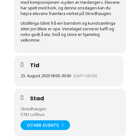
med komposisjonen «Lyden av Hardanger». Elevane
har spelt med Kork, og denne onsdagen kan du
høyra elevane framføra verket på Skredhaugen.
Utstillinga Glimt frå ein barndom og kunstsamlinga
etter Jon Bleie er ope. Venelaget serverer kaffi og
noko godt å eta. Små og store er hjarteleg
velkomne.
Tid
23. August 2023
18:00
-
20:00
(GMT+00:00)
Stad
Skredhaugen
5781 Lofthus
OTHER EVENTS