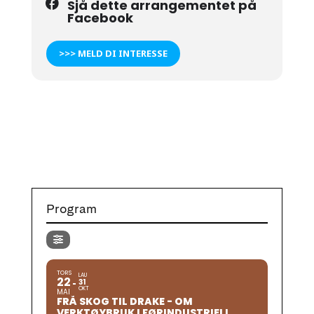
Sjå dette arrangementet på
Facebook
>>> MELD DI INTERESSE
Program
TORS
LAU
22
31
OKT
MAI
FRÅ SKOG TIL DRAKE - OM
VERKTØYBRUK I FØRINDUSTRIELL