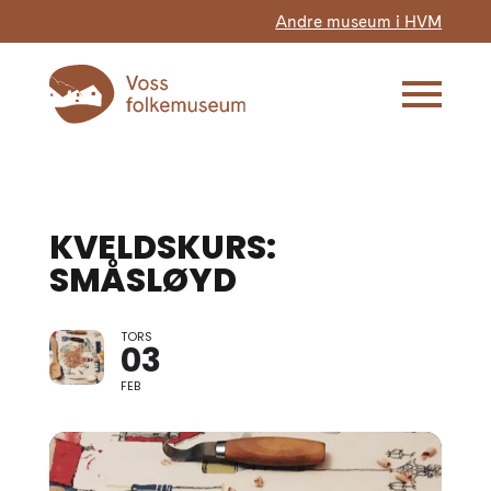
Andre museum i HVM
KVELDSKURS:
SMÅSLØYD
TORS
03
FEB