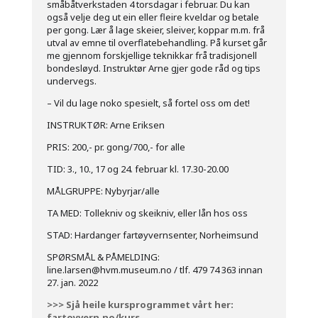
småbåtverkstaden 4 torsdagar i februar. Du kan
også velje deg ut ein eller fleire kveldar og betale
per gong. Lær å lage skeier, sleiver, koppar m.m. frå
utval av emne til overflatebehandling. På kurset går
me gjennom forskjellige teknikkar frå tradisjonell
bondesløyd. Instruktør Arne gjer gode råd og tips
undervegs.
– Vil du lage noko spesielt, så fortel oss om det!
INSTRUKTØR: Arne Eriksen
PRIS: 200,- pr. gong/700,- for alle
TID: 3., 10., 17 og 24. februar kl. 17.30-20.00
MÅLGRUPPE: Nybyrjar/alle
TA MED: Tollekniv og skeikniv, eller lån hos oss
STAD: Hardanger fartøyvernsenter, Norheimsund
SPØRSMÅL & PÅMELDING:
line.larsen@hvm.museum.no / tlf. 479 74 363 innan
27. jan. 2022
>>> Sjå heile kursprogrammet vårt her:
fartoyvern.no/kurs