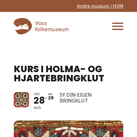
Andre museum i HVM
KURS I HOLMA- OG
HJARTEBRINGKLUT
LAU
SY DIN EIGEN
SUN
28
29
BRINGKLUT
AUG