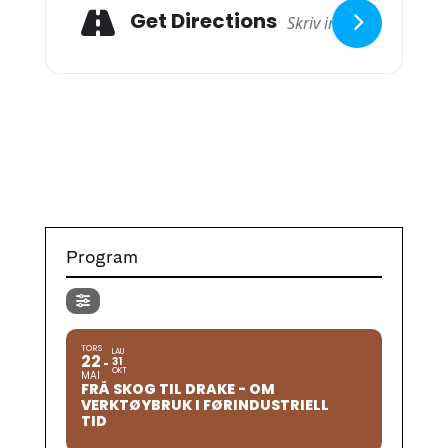
Get Directions
Program
TORS
LAU
22
31
OKT
MAI
FRÅ SKOG TIL DRAKE - OM
VERKTØYBRUK I FØRINDUSTRIELL
TID