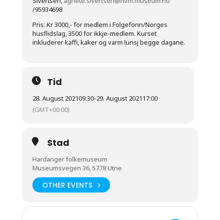
Sivertsen,
agnete.sivertsen@hvm.museum.no
/95934698
Pris: Kr 3000,- for medlem i Folgefonn/Norges
husflidslag, 3500 for ikkje-medlem. Kurset
inkluderer kaffi, kaker og varm lunsj begge dagane.
Tid
28. August 2021
09:30
-
29. August 2021
17:00
(GMT+00:00)
Stad
Hardanger folkemuseum
Museumsvegen 36, 5778 Utne
OTHER EVENTS