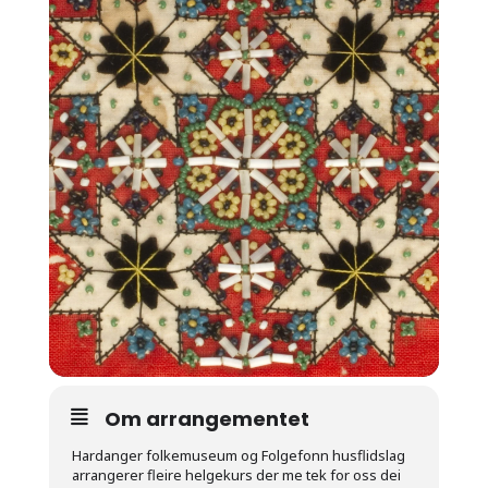
Om arrangementet
Hardanger folkemuseum og Folgefonn husflidslag
arrangerer fleire helgekurs der me tek for oss dei