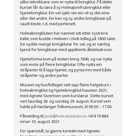
ulike teknikkane som er nytta til bringklut. På dette
kurset får du læra å sy Holmajomfrubringklut eller
hjartebringklut. Ein vel sjølv om ein vil sy det eine
eller det andre. Ein kan og sy andre bringklutar på
raudt klede, t.d. med perlenett.
Holmabringkluten har namnet sitt etter systrene
Kølle som budde i Holmen i Ulvik tidleg på 1800-talet.
De sydde mange bringklutar for sal, og er særleg
kjend for bringklutar med applikerte åttebladroser.
Hjarteforma kom på moten kring 1840, og var nytta
som motiv på fleire bringklutar. Ofte nytta ein
stråperler til å laga hjartet, og pynta inni med både
stråperler og andre perler.
Museet og husflidlaget sett opp fleire helgekurs i
holmabringklut og hjartebringklut hausten 2021,
med Agnete Sivertsen som kurslærar. Dette kurset
vert laurdag 28. og sundag 29. august. Kurset vert
halde på Hardanger folkemuseum, kl 09.30 – 17.00.
Påmelding til
post@hvm.museum.no
/474 79 884
innan 10. august 2021
For spørsmål, ta gjerne kontakt med Agnete