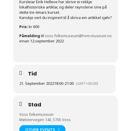
Kursleiar Eirik Helleve har skrive ei rekkje
lokalhistoriske artiklar, og deler røynslene sine på
dette tre-timars kurset.
Kanskje vert du inspirert til å skriva ein artikkel sjølv?
Pris:
kr 600
Påmelding
til
voss.folkemuseum@hvm.museum.no
innan 12.september 2022
Tid
21. September 2022
18:00
-
21:00
(GMT+00:00)
Stad
Voss folkemuseum
Mølstervegen 143, 5705 Voss
OTHER EVENTS