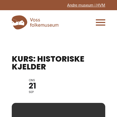
Andre museum i HVM
KURS: HISTORISKE
KJELDER
ONS
21
SEP