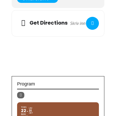
Get Directions
Program
TORS
LAU
22
31
OKT
MAI