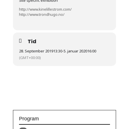
Site specific exhibition
http://www.kinelillestrom.com/
http://www.trondhugo.no/
Tid
28. September 2019
13:30
-
5. januar 2020
16:00
(GMT+00:00)
Program