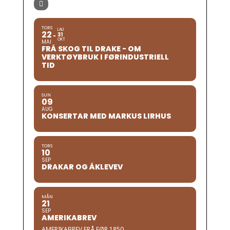
TORS
LAU
22
31
OKT
MAI
FRÅ SKOG TIL DRAKE - OM
VERKTØYBRUK I FØRINDUSTRIELL
TID
SUN
09
AUG
KONSERTAR MED MARKUS LIRHUS
TORS
10
SEP
DRAKAR OG ÅKLEVEV
MÅN
21
SEP
AMERIKABREV
AMERIKABREV FRÅ FØR 1850