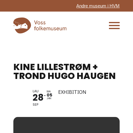
Andre museum i HVM
KINE LILLESTRØM +
TROND HUGO HAUGEN
LAU
EXHIBITION
SUN
28
05
JAN
SEP