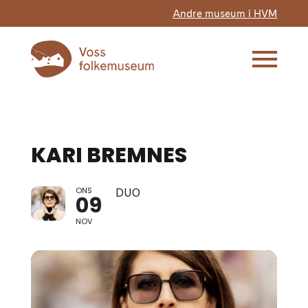
Andre museum i HVM
KARI BREMNES
ONS
DUO
09
NOV