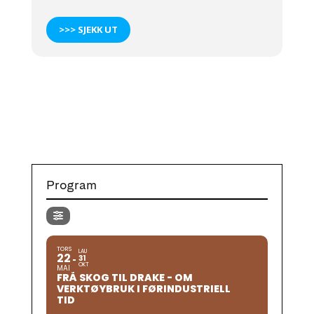
>>> SJEKK UT
Program
TORS
LAU
22
31
OKT
MAI
FRÅ SKOG TIL DRAKE - OM
VERKTØYBRUK I FØRINDUSTRIELL
TID