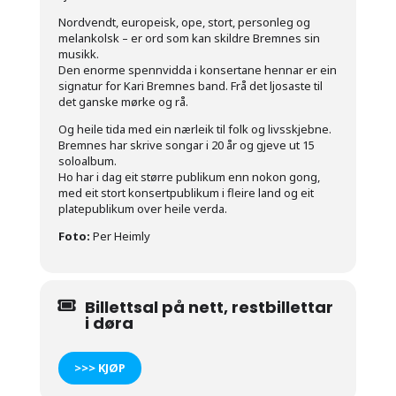
Nordvendt, europeisk, ope, stort, personleg og
melankolsk – er ord som kan skildre Bremnes sin
musikk.
Den enorme spennvidda i konsertane hennar er ein
signatur for Kari Bremnes band. Frå det ljosaste til
det ganske mørke og rå.
Og heile tida med ein nærleik til folk og livsskjebne.
Bremnes har skrive songar i 20 år og gjeve ut 15
soloalbum.
Ho har i dag eit større publikum enn nokon gong,
med eit stort konsertpublikum i fleire land og eit
platepublikum over heile verda.
Foto:
Per Heimly
Billettsal på nett, restbillettar
i døra
>>> KJØP