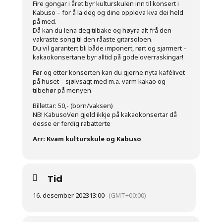
Fire gongar i året byr kulturskulen inn til konsert i
Kabuso – for å la deg og dine oppleva kva dei held
på med.
Då kan du lena deg tilbake og høyra alt frå den
vakraste song til den råaste gitarsoloen.
Du vil garantert bli både imponert, rørt og sjarmert –
kakaokonsertane byr alltid på gode overraskingar!
Før og etter konserten kan du gjerne nyta kafélivet
på huset – sjølvsagt med m.a. varm kakao og
tilbehør på menyen.
Billettar: 50,- (born/vaksen)
NB! KabusoVen gjeld ikkje på kakaokonsertar då
desse er ferdig rabatterte
Arr: Kvam kulturskule og Kabuso
Tid
16. desember 2023
13:00
(GMT+00:00)