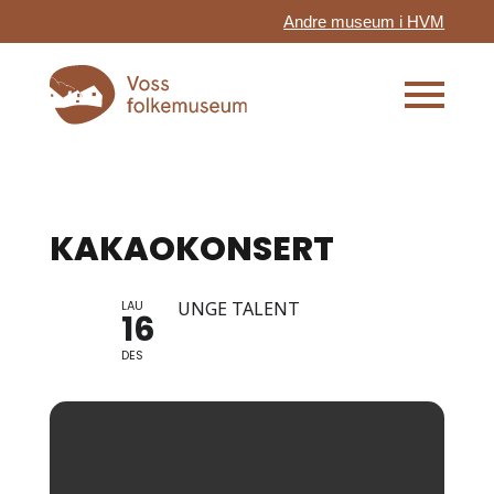
Andre museum i HVM
KAKAOKONSERT
LAU
UNGE TALENT
16
DES