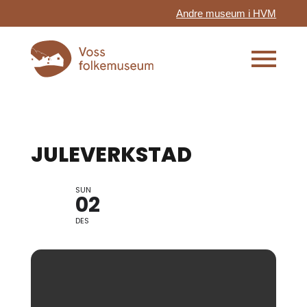
Andre museum i HVM
JULEVERKSTAD
SUN
02
DES