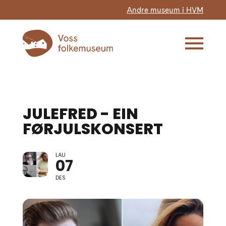
Andre museum i HVM
JULEFRED - EIN
FØRJULSKONSERT
LAU
07
DES