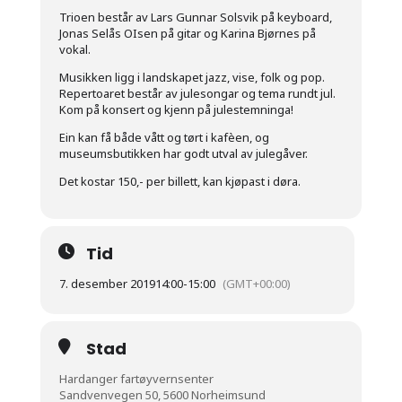
Trioen består av Lars Gunnar Solsvik på keyboard,
Jonas Selås OIsen på gitar og Karina Bjørnes på
vokal.
Musikken ligg i landskapet jazz, vise, folk og pop.
Repertoaret består av julesongar og tema rundt jul.
Kom på konsert og kjenn på julestemninga!
Ein kan få både vått og tørt i kafèen, og
museumsbutikken har godt utval av julegåver.
Det kostar 150,- per billett, kan kjøpast i døra.
Tid
7. desember 2019
14:00
-
15:00
(GMT+00:00)
Stad
Hardanger fartøyvernsenter
Sandvenvegen 50, 5600 Norheimsund