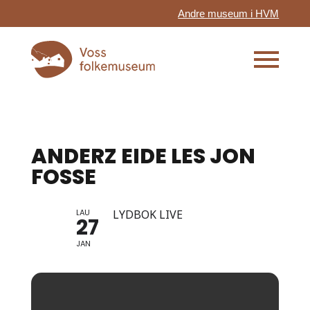
Andre museum i HVM
ANDERZ EIDE LES JON
FOSSE
LAU
LYDBOK LIVE
27
JAN