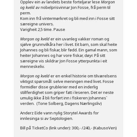
Opplev ein av landets beste forteljarar lese
Morgon
og kveld
av nobelprisvinnar Jon Fosse, frå perm til
perm.
Kom inn frå vintermørkret og bli med inn i Fosse sitt
særeigne univers.
Varigheit 2,5 time. Pause
Morgon og kveld
er ein uvanleg vakker roman og
sjølve grunnvilkåra her i livet. Eit barn, som skal heite
Johannes og bli fiskar, blir fødd. Ein gamal mann, som
heiter Johannes og har vore fiskar, døyr. På sitt
særeigne vis skildrar Jon Fosse ytterpunkta i eit
menneskeliv.
Morgon og kveld
er en enkel historie om tilværelsens
viktigst spørsmål: selve meningen med livet. Fosse
formidler disse grublerier med en inderlig
stillferdighet som griper fatt i leseren. Det er neste
umulig ikke å bli forført inn i fiskeren Johannes´
verden. (Tone Solberg, Dagens Nærlingsliv)
Anderz Eide vann nylig Storytel Awards for
innlesinga si av Septologien.
Bill på TicketCo (link under): 300,- /240,- (KabusoVen)