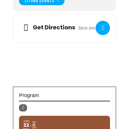
OTHER EVENTS
Get Directions
Program
TORS
LAU
22
31
OKT