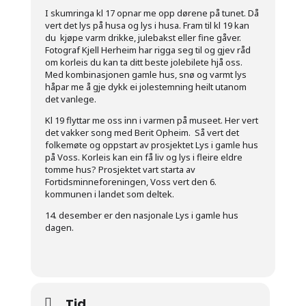
I skumringa kl 17 opnar me opp dørene på tunet. Då
vert det lys på husa og lys i husa. Fram til kl 19 kan
du kjøpe varm drikke, julebakst eller fine gåver.
Fotograf Kjell Herheim har rigga seg til og gjev råd
om korleis du kan ta ditt beste jolebilete hjå oss.
Med kombinasjonen gamle hus, snø og varmt lys
håpar me å gje dykk ei jolestemning heilt utanom
det vanlege.
Kl 19 flyttar me oss inn i varmen på museet. Her vert
det vakker song med Berit Opheim. Så vert det
folkemøte og oppstart av prosjektet Lys i gamle hus
på Voss. Korleis kan ein få liv og lys i fleire eldre
tomme hus? Prosjektet vart starta av
Fortidsminneforeningen, Voss vert den 6.
kommunen i landet som deltek.
14. desember er den nasjonale Lys i gamle hus
dagen.
Tid