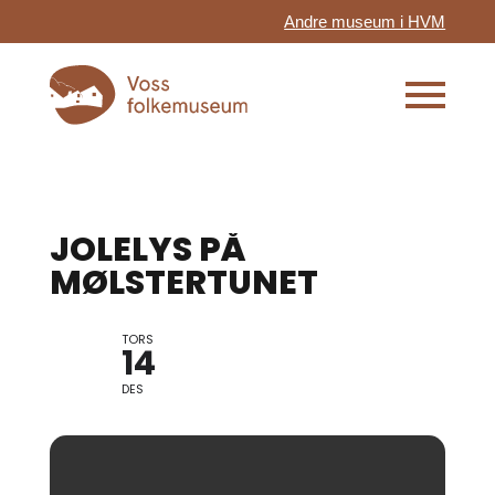
Andre museum i HVM
JOLELYS PÅ
MØLSTERTUNET
TORS
14
DES