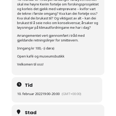
skal me høyre Kerim fortelje om forskingsprosjektet
og korleis det gjekk med vatnprøvane – kvifor vart
de tekne i første omgang? Kva kan dei fortelje oss?
Kva skal dei brukast til? Og viktigast av alt – kan dei
brukast til å seie noko om konsekvensar, årsaker og
løysningar på klimautfordringane me har i dag?
Arrangementet vert gjennomført i tråd med
gjeldande retningslinjer for smittevern.
Inngang kr 100,- (i døra)
Open kafé og museumsbutikk
Velkomen til oss!
Tid
10. februar 2022
19:00
-
20:00
(GMT+00:00)
Stad