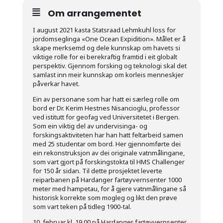
Om arrangementet
I august 2021 kasta Statsraad Lehmkuhl loss for
jordomseglinga «One Ocean Expidition». Målet er å
skape merksemd og dele kunnskap om havets si
viktige rolle for ei berekraftig framtid i eit globalt
perspektiv. Gjennom forsking og teknologi skal det
samlast inn meir kunnskap om korleis menneskjer
påverkar havet.
Ein av personane som har hatt ei særleg rolle om
bord er Dr. Kerim Hestnes Nisancioglu, professor
ved istitutt for geofag ved Universitetet i Bergen.
Som ein viktig del av undervisinga- og
forskingsaktiviteten har han hatt feltarbeid samen
med 25 studentar om bord. Her gjennomførte dei
ein rekonstruksjon av dei originale vatnmålingane,
som vart gjort på forskingstokta til HMS Challenger
for 150 år sidan. Til dette prosjektet leverte
reiparbanen på Hardanger fartøyvernsenter 1000
meter med hampetau, for å gjere vatnmålingane så
historisk korrekte som mogleg og likt den prøve
som vart teken på tidleg 1900-tal.
10. februar kl. 19.00 på Hardanger fartøyvernsenter