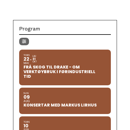
Program
TORS
LAU
22
31
OKT
MAI
FRÅ SKOG TIL DRAKE - OM
VERKTØYBRUK I FØRINDUSTRIELL
TID
SUN
09
AUG
KONSERTAR MED MARKUS LIRHUS
TORS
10
SEP