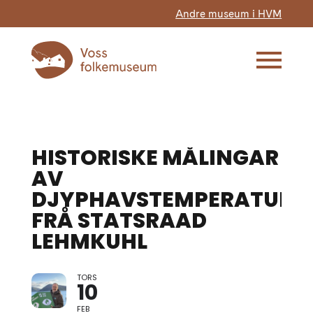
Andre museum i HVM
HISTORISKE MÅLINGAR
AV
DJYPHAVSTEMPERATUR
FRÅ STATSRAAD
LEHMKUHL
TORS
10
FEB