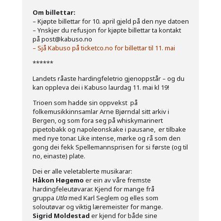
Om billettar:
– Kjøpte billettar for 10. april gjeld på den nye datoen
– Ynskjer du refusjon for kjøpte billettar ta kontakt
på post@kabuso.no
–
Sjå Kabuso på ticketco.no for billettar til 11. mai
******
Landets råaste hardingfeletrio gjenoppstår – og du
kan oppleva dei i Kabuso laurdag 11. mai kl 19!
Trioen som hadde sin oppvekst på
folkemusikkinnsamlar Arne Bjørndal sitt arkiv i
Bergen, og som fora seg på whiskymarinert
pipetobakk og napoleonskake i pausane, er tilbake
med nye tonar. Like intense, mørke og rå som den
gong dei fekk Spellemannsprisen for si første (og til
no, einaste) plate.
Dei er alle veletablerte musikarar:
Håkon Høgemo
er ein av våre fremste
hardingfeleutøvarar. Kjend for mange frå
gruppa
Utla
med Karl Seglem og elles som
soloutøvar og viktig læremeister for mange.
Sigrid Moldestad
er kjend for både sine