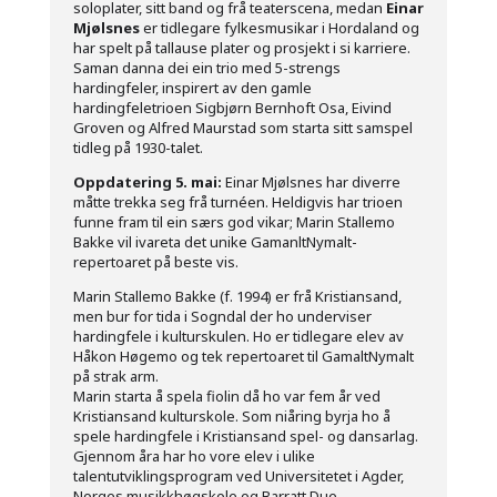
soloplater, sitt band og frå teaterscena, medan
Einar
Mjølsnes
er tidlegare fylkesmusikar i Hordaland og
har spelt på tallause plater og prosjekt i si karriere.
Saman danna dei ein trio med 5-strengs
hardingfeler, inspirert av den gamle
hardingfeletrioen Sigbjørn Bernhoft Osa, Eivind
Groven og Alfred Maurstad som starta sitt samspel
tidleg på 1930-talet.
Oppdatering 5. mai:
Einar Mjølsnes har diverre
måtte trekka seg frå turnéen. Heldigvis har trioen
funne fram til ein særs god vikar; Marin Stallemo
Bakke vil ivareta det unike GamanltNymalt-
repertoaret på beste vis.
Marin Stallemo Bakke (f. 1994) er frå Kristiansand,
men bur for tida i Sogndal der ho underviser
hardingfele i kulturskulen. Ho er tidlegare elev av
Håkon Høgemo og tek repertoaret til GamaltNymalt
på strak arm.
Marin starta å spela fiolin då ho var fem år ved
Kristiansand kulturskole. Som niåring byrja ho å
spele hardingfele i Kristiansand spel- og dansarlag.
Gjennom åra har ho vore elev i ulike
talentutviklingsprogram ved Universitetet i Agder,
Norges musikkhøgskole og Barratt Due