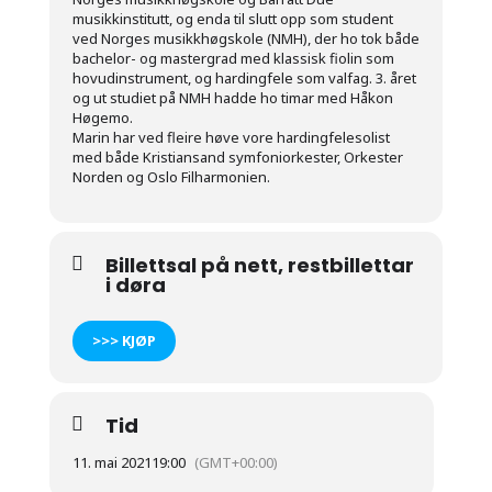
musikkinstitutt, og enda til slutt opp som student
ved Norges musikkhøgskole (NMH), der ho tok både
bachelor- og mastergrad med klassisk fiolin som
hovudinstrument, og hardingfele som valfag. 3. året
og ut studiet på NMH hadde ho timar med Håkon
Høgemo.
Marin har ved fleire høve vore hardingfelesolist
med både Kristiansand symfoniorkester, Orkester
Norden og Oslo Filharmonien.
Billettsal på nett, restbillettar
i døra
>>> KJØP
Tid
11. mai 2021
19:00
(GMT+00:00)