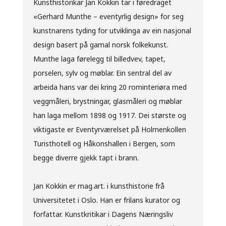
Kunsthistorikar Jan Kokkin tar i føredraget
«Gerhard Munthe – eventyrlig design» for seg
kunstnarens tyding for utviklinga av ein nasjonal
design basert på gamal norsk folkekunst.
Munthe laga førelegg til billedvev, tapet,
porselen, sylv og møblar. Ein sentral del av
arbeida hans var dei kring 20 rominteriøra med
veggmåleri, brystningar, glasmåleri og møblar
han laga mellom 1898 og 1917. Dei største og
viktigaste er Eventyrværelset på Holmenkollen
Turisthotell og Håkonshallen i Bergen, som
begge diverre gjekk tapt i brann.
Jan Kokkin er mag.art. i kunsthistorie frå
Universitetet i Oslo. Han er frilans kurator og
forfattar. Kunstkritikar i Dagens Næringsliv