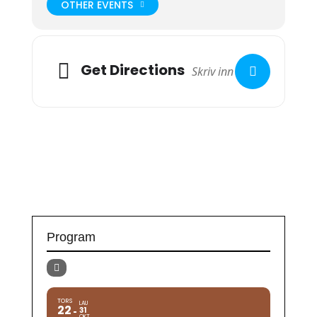
OTHER EVENTS
Get Directions
Program
TORS
LAU
22
31
OKT