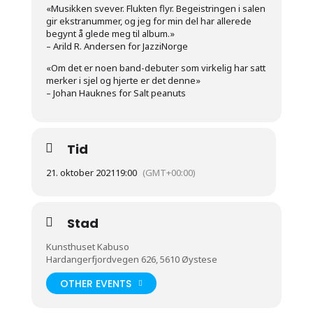
«Musikken svever. Flukten flyr. Begeistringen i salen
gir ekstranummer, og jeg for min del har allerede
begynt å glede meg til album.»
– Arild R. Andersen for JazziNorge
«Om det er noen band-debuter som virkelig har satt
merker i sjel og hjerte er det denne»
– Johan Hauknes for Salt peanuts
Tid
21. oktober 2021
19:00
(GMT+00:00)
Stad
Kunsthuset Kabuso
Hardangerfjordvegen 626, 5610 Øystese
OTHER EVENTS