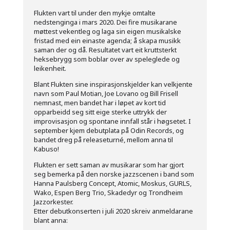
Flukten vart til under den mykje omtalte
nedstenginga i mars 2020. Dei fire musikarane
møttest vekentleg og laga sin eigen musikalske
fristad med ein einaste agenda; å skapa musikk
saman der og då. Resultatet vart eit kruttsterkt
heksebrygg som boblar over av speleglede og
leikenheit.
Blant Flukten sine inspirasjonskjelder kan velkjente
navn som Paul Motian, Joe Lovano og Bill Frisell
nemnast, men bandet har i løpet av kort tid
opparbeidd seg sitt eige sterke uttrykk der
improvisasjon og spontane innfall står i høgsetet. I
september kjem debutplata på Odin Records, og
bandet dreg på releaseturné, mellom anna til
Kabuso!
Flukten er sett saman av musikarar som har gjort
seg bemerka på den norske jazzscenen i band som
Hanna Paulsberg Concept, Atomic, Moskus, GURLS,
Wako, Espen Berg Trio, Skadedyr og Trondheim
Jazzorkester.
Etter debutkonserten i juli 2020 skreiv anmeldarane
blant anna: