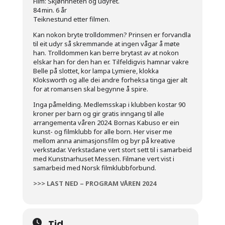
Film: Skjønnheten og udyret.
84 min. 6 år
Teiknestund etter filmen.
Kan nokon bryte trolldommen? Prinsen er forvandla
til eit udyr så skremmande at ingen vågar å møte
han. Trolldommen kan berre brytast av at nokon
elskar han for den han er.
Tilfeldigvis hamnar vakre
Belle på slottet, kor lampa Lymiere, klokka
Kloksworth og alle dei andre forheksa tinga gjer alt
for at romansen skal begynne å spire.
Inga påmelding. Medlemsskap i klubben kostar 90
kroner per barn og gir gratis inngang til alle
arrangementa våren 2024. Bornas Kabuso er ein
kunst- og filmklubb for alle born. Her viser me
mellom anna animasjonsfilm og byr på kreative
verkstadar. Verkstadane vert stort sett til i samarbeid
med Kunstnarhuset Messen. Filmane vert vist i
samarbeid med Norsk filmklubbforbund.
>>> LAST NED – PROGRAM VÅREN 2024
Tid