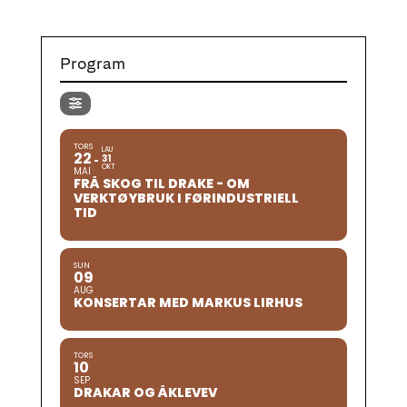
Program
TORS
LAU
22
31
OKT
MAI
FRÅ SKOG TIL DRAKE - OM
VERKTØYBRUK I FØRINDUSTRIELL
TID
SUN
09
AUG
KONSERTAR MED MARKUS LIRHUS
TORS
10
SEP
DRAKAR OG ÅKLEVEV