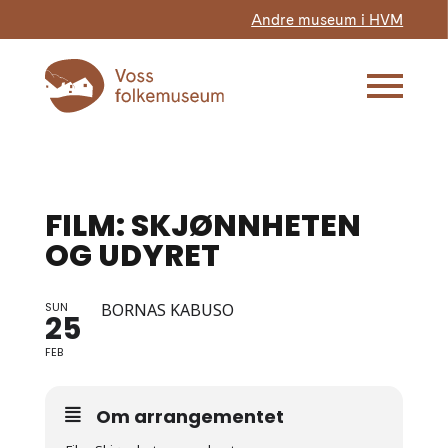
Andre museum i HVM
FILM: SKJØNNHETEN
OG UDYRET
SUN
BORNAS KABUSO
25
FEB
Om arrangementet