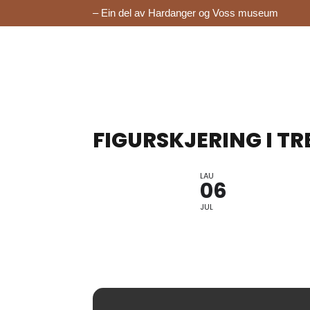
– Ein del av Hardanger og Voss museum
FIGURSKJERING I T
LAU
06
JUL