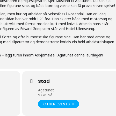
 kunstnaren og figurskjeraren Kjell Musland til Agatunet. Du kan sjå
i fine figurane sine, og både born og vakne kan få prøva kniven sjølve!
len, men bur og arbeidar på Seimsfoss i Rosendal. Han er i dag
ring sidan han var midt i 20-åra. Han skjerer både med motorsag og
gode uttrykk med færrst mogleg kutt med knivet. Arbeida hans står
er figuren av Edvard Grieg som står ved Hotel Ullensvang.
 flotte og ofte humoristiske figurane sine. Han har med emne og
 og med slipeutstyr og demonstrerar korleis ein held arbeidsreiskapen
å – legg turen innom Asbjørnsløa i Agatunet denne laurdagen!
Stad
Agatunet
5776 Nå
OTHER EVENTS