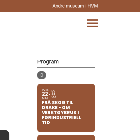
Andre museum i HVM
Program
TORS
LAU
22
31
OKT
MAI
FRÅ SKOG TIL
DRAKE - OM
VERKTØYBRUK I
FØRINDUSTRIELL
TID