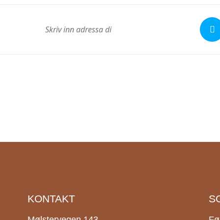
KONTAKT
S
Mølstervegen 143,
Fø