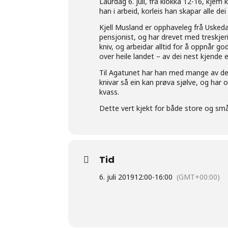
Laurdag 6. juli, frå klokka 12-16, kjem
han i arbeid, korleis han skapar alle de
Kjell Musland er opphaveleg frå Uskeda
pensjonist, og har drevet med treskje
kniv, og arbeidar alltid for å oppnår 
over heile landet – av dei nest kjende 
Til Agatunet har han med mange av dei
knivar så ein kan prøva sjølve, og har
kvass.
Dette vert kjekt for både store og sm
Tid
6. juli 2019
12:00
-
16:00
(GMT+00:00)