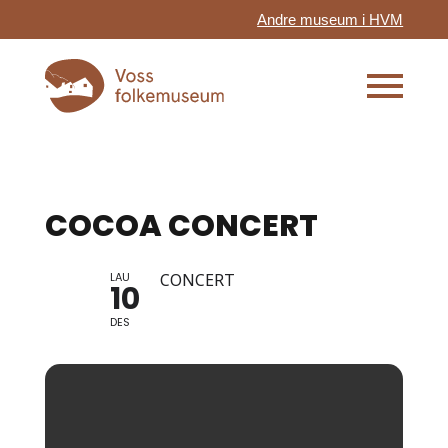
Andre museum i HVM
COCOA CONCERT
LAU
CONCERT
10
DES