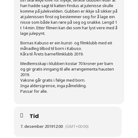
Ein skal ikkje love for mykje, tenkte Gubben etter at
han hadde sagt til katten Findus at julenisse skulle
komme på julekvelden. Gubben er ikkje så sikker på
at julenissen finst og bestemmer seg for å lage ein
nisse som både kan røre på seg og snakke. Lengd 1
t 14 min. Etter filmen kan dei som har lyst vere med å
lage julepynt.
Bornas Kabuso er ein kunst- og filmklubb med eit
månadleg tilbod til born i Kabuso.
Kåra til Årets barnefilmklubb 2019.
Medlemsskap i klubben kostar 70 kroner per barn
og gir gratis inngang til alle arrangementa hausten
2019.
Vaksne går gratis i følge med born.
Inga aldersgrense, inga påmelding.
Passar for alle.
Tid
7. desember 2019
12:00
(GMT+00:00)