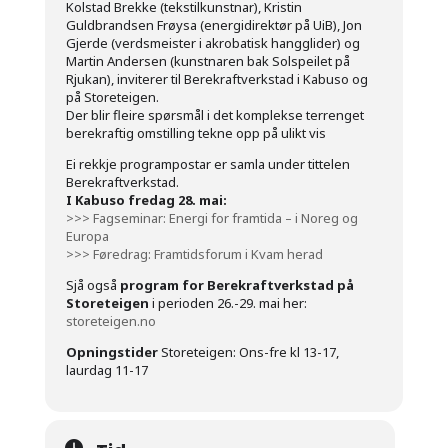
Kolstad Brekke (tekstilkunstnar), Kristin
Guldbrandsen Frøysa (energidirektør på UiB), Jon
Gjerde (verdsmeister i akrobatisk hangglider) og
Martin Andersen (kunstnaren bak Solspeilet på
Rjukan), inviterer til Berekraftverkstad i Kabuso og
på Storeteigen.
Der blir fleire spørsmål i det komplekse terrenget
berekraftig omstilling tekne opp på ulikt vis
Ei rekkje programpostar er samla under tittelen
Berekraftverkstad.
I Kabuso fredag 28. mai:
>>> Fagseminar: Energi for framtida – i Noreg og
Europa
>>> Føredrag: Framtidsforum i Kvam herad
Sjå også
program for Berekraftverkstad på
Storeteigen
i perioden 26.-29. mai her:
storeteigen.no
Opningstider
Storeteigen: Ons-fre kl 13-17,
laurdag 11-17