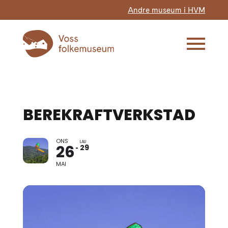
Andre museum i HVM
BEREKRAFTVERKSTAD
ONS
LAU
26
29
MAI