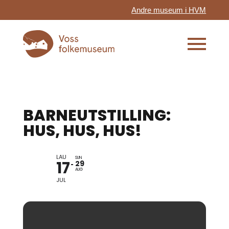
Andre museum i HVM
BARNEUTSTILLING:
HUS, HUS, HUS!
LAU
SUN
17
29
AUG
JUL