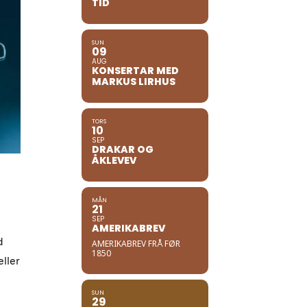
TID
SUN
09
AUG
KONSERTAR MED
MARKUS LIRHUS
TORS
10
SEP
DRAKAR OG
ÅKLEVEV
MÅN
21
SEP
AMERIKABREV
d
AMERIKABREV FRÅ FØR
1850
eller
SUN
29