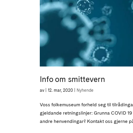
Info om smittevern
av
|
12. mar, 2020
|
Nyhende
Voss folkemuseum forheld seg til tilrådinga
gjeldande retningslinjer: Grunna COVID 19 o
andre henvendingar? Kontakt oss gjerne på t