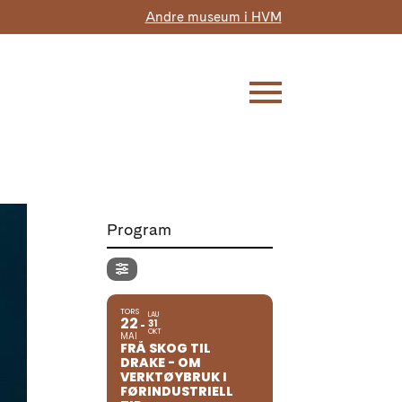
Andre museum i HVM
Program
TORS
LAU
22
31
OKT
MAI
FRÅ SKOG TIL
DRAKE - OM
VERKTØYBRUK I
FØRINDUSTRIELL