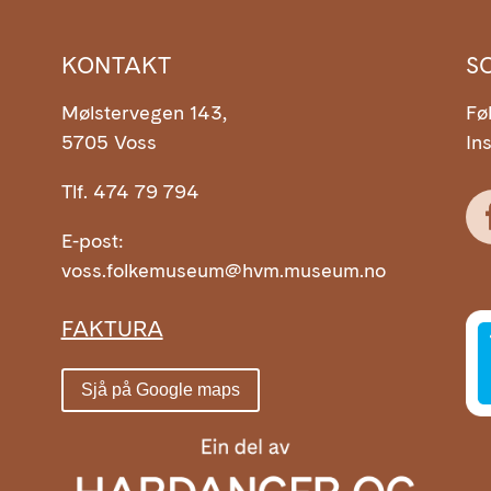
KONTAKT
S
Mølstervegen 143,
Fø
5705 Voss
In
Tlf. 474 79 794
m
E-post:
voss.folkemuseum@hvm.museum.no
FAKTURA
Sjå på Google maps