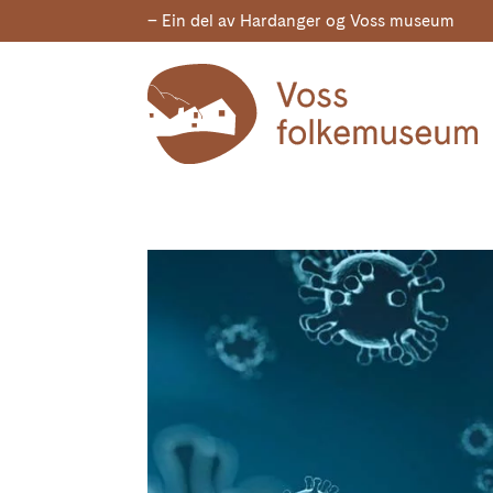
– Ein del av Hardanger og Voss museum