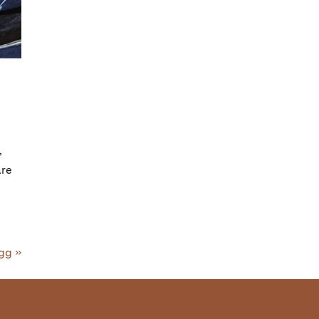
,
are
gg »