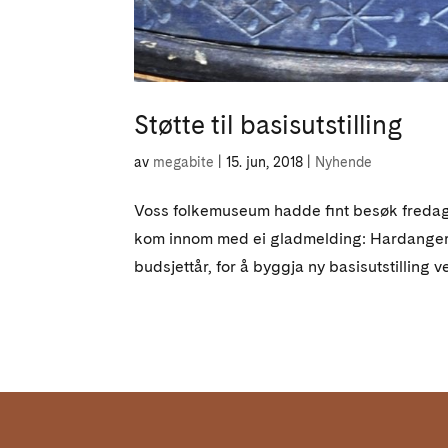
Støtte til basisutstilling
av
megabite
|
15. jun, 2018
|
Nyhende
Voss folkemuseum hadde fint besøk fredag 5.
kom innom med ei gladmelding: Hardanger og
budsjettår, for å byggja ny basisutstilling v