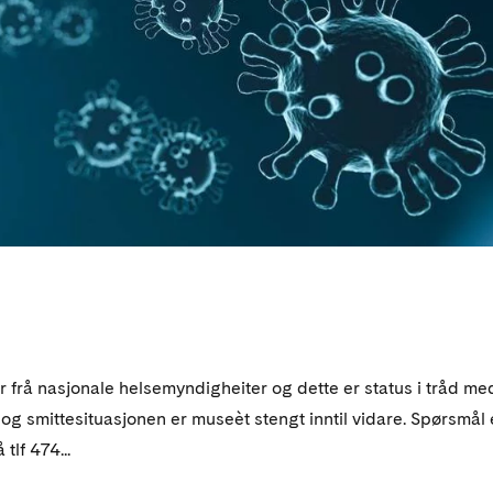
r frå nasjonale helsemyndigheiter og dette er status i tråd me
g smittesituasjonen er museèt stengt inntil vidare. Spørsmål 
lf 474...