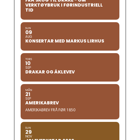
FRÅ SKOG TIL DRAKE - OM
VERKTØYBRUK I FØRINDUSTRIELL
TID
SUN
09
AUG
KONSERTAR MED MARKUS LIRHUS
TORS
10
SEP
DRAKAR OG ÅKLEVEV
MÅN
21
SEP
AMERIKABREV
AMERIKABREV FRÅ FØR 1850
SUN
29
NOV