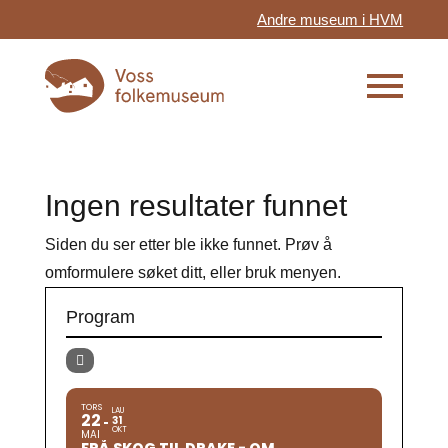
Andre museum i HVM
Ingen resultater funnet
Siden du ser etter ble ikke funnet. Prøv å
omformulere søket ditt, eller bruk menyen.
Program
TORS
LAU
22
31
OKT
MAI