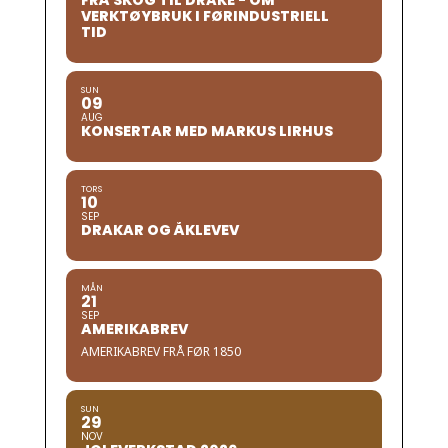
FRÅ SKOG TIL DRAKE - OM
VERKTØYBRUK I FØRINDUSTRIELL
TID
SUN
09
AUG
KONSERTAR MED MARKUS LIRHUS
TORS
10
SEP
DRAKAR OG ÅKLEVEV
MÅN
21
SEP
AMERIKABREV
AMERIKABREV FRÅ FØR 1850
SUN
29
NOV