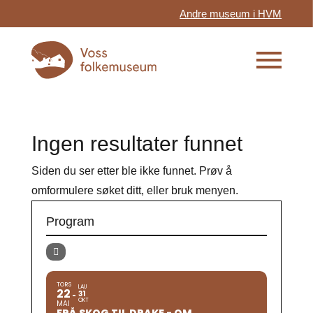
Andre museum i HVM
Ingen resultater funnet
Siden du ser etter ble ikke funnet. Prøv å
omformulere søket ditt, eller bruk menyen.
Program
TORS
LAU
22
31
OKT
MAI