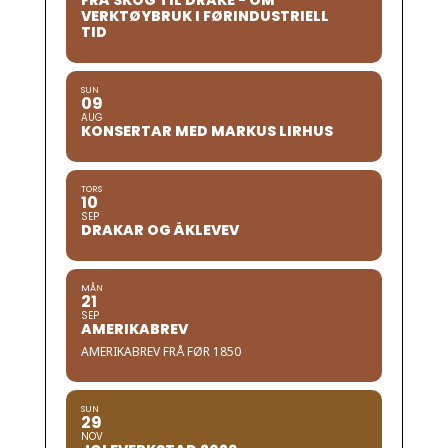
FRÅ SKOG TIL DRAKE - OM
VERKTØYBRUK I FØRINDUSTRIELL
TID
SUN
09
AUG
KONSERTAR MED MARKUS LIRHUS
TORS
10
SEP
DRAKAR OG ÅKLEVEV
MÅN
21
SEP
AMERIKABREV
AMERIKABREV FRÅ FØR 1850
SUN
29
NOV