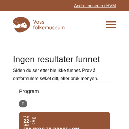
Andre museum i HVM
Ingen resultater funnet
Siden du ser etter ble ikke funnet. Prøv å
omformulere søket ditt, eller bruk menyen.
Program
TORS
LAU
22
31
OKT
MAI