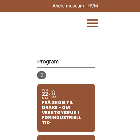
Andre museum i HVM
Program
TORS
LAU
22
31
OKT
MAI
FRÅ SKOG TIL
DRAKE - OM
VERKTØYBRUK I
FØRINDUSTRIELL
TID