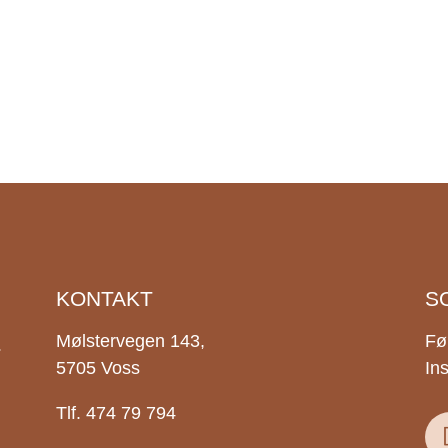
KONTAKT
S
.
Mølstervegen 143,
Fø
5705 Voss
In
Tlf. 474 79 794