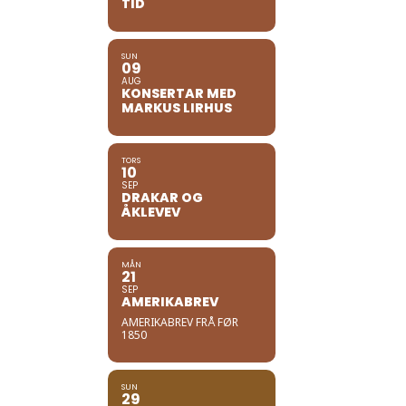
TID
SUN
09
AUG
KONSERTAR MED
MARKUS LIRHUS
TORS
10
SEP
DRAKAR OG
ÅKLEVEV
MÅN
21
SEP
AMERIKABREV
AMERIKABREV FRÅ FØR
1850
SUN
29