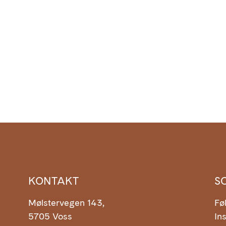
KONTAKT
S
Mølstervegen 143,
Fø
5705 Voss
In