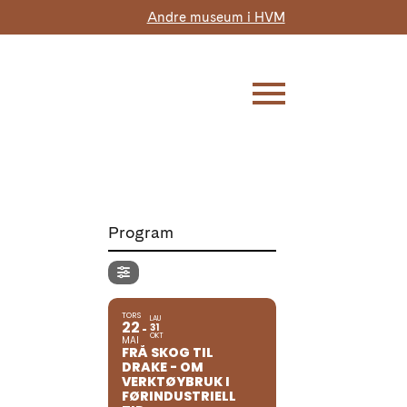
Andre museum i HVM
Program
TORS
LAU
22
31
OKT
MAI
FRÅ SKOG TIL
DRAKE - OM
VERKTØYBRUK I
FØRINDUSTRIELL