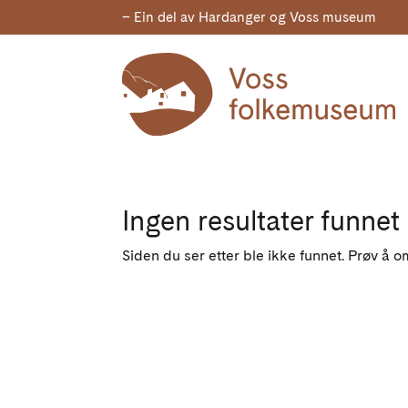
– Ein del av Hardanger og Voss museum
Ingen resultater funnet
Siden du ser etter ble ikke funnet. Prøv å o