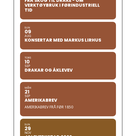
FRÅ SKOG TIL DRAKE - OM
VERKTØYBRUK I FØRINDUSTRIELL
TID
SUN
09
AUG
KONSERTAR MED MARKUS LIRHUS
TORS
10
SEP
DRAKAR OG ÅKLEVEV
MÅN
21
SEP
AMERIKABREV
AMERIKABREV FRÅ FØR 1850
SUN
29
NOV