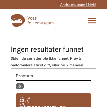
Andre museum i HVM
Ingen resultater funnet
Siden du ser etter ble ikke funnet. Prøv å
omformulere søket ditt, eller bruk menyen.
Program
TORS
LAU
22
31
OKT
MAI