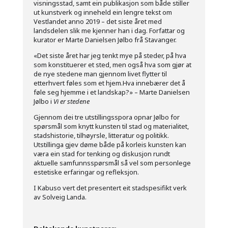
visningsstad, samt ein publikasjon som både stiller
ut kunstverk og inneheld ein lengre tekst om
Vestlandet anno 2019 – det siste året med
landsdelen slik me kjenner han i dag. Forfattar og
kurator er Marte Danielsen Jølbo frå Stavanger.
«Det siste året har jeg tenkt mye på steder, på hva
som konstituerer et sted, men også hva som gjør at
de nye stedene man gjennom livet flytter til
etterhvert føles som et hjem.Hva innebærer det å
føle seg hjemme i et landskap?» – Marte Danielsen
Jølbo i
Vi er stedene
Gjennom dei tre utstillingsspora opnar Jølbo for
spørsmål som knytt kunsten til stad og materialitet,
stadshistorie, tilhøyrsle, litteratur og politikk.
Utstillinga gjev døme både på korleis kunsten kan
væra ein stad for tenking og diskusjon rundt
aktuelle samfunnsspørsmål så vel som personlege
estetiske erfaringar og refleksjon.
I Kabuso vert det presentert eit stadspesifikt verk
av Solveig Landa.