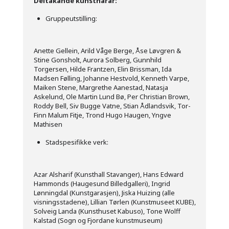
Deltakande kunstnarar:
Gruppeutstilling:
Anette Gellein, Arild Våge Berge, Åse Løvgren &
Stine Gonsholt, Aurora Solberg, Gunnhild
Torgersen, Hilde Frantzen, Elin Brissman, Ida
Madsen Følling, Johanne Hestvold, Kenneth Varpe,
Maiken Stene, Margrethe Aanestad, Natasja
Askelund, Ole Martin Lund Bø, Per Christian Brown,
Roddy Bell, Siv Bugge Vatne, Stian Ådlandsvik, Tor-
Finn Malum Fitje, Trond Hugo Haugen, Yngve
Mathisen
Stadspesifikke verk:
Azar Alsharif (Kunsthall Stavanger), Hans Edward
Hammonds (Haugesund Billedgalleri), Ingrid
Lønningdal (Kunstgarasjen), Jiska Huizing (alle
visningsstadene), Lillian Tørlen (Kunstmuseet KUBE),
Solveig Landa (Kunsthuset Kabuso), Tone Wolff
Kalstad (Sogn og Fjordane kunstmuseum)