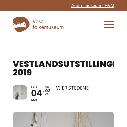
Andre museum i HVM
VESTLANDSUTSTILLINGEN
2019
LAU
VI ER STEDENE
SUN
04
02
JUN
MAI