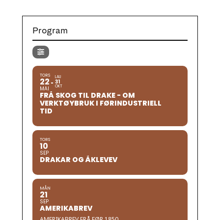
Program
TORS
LAU
22
31
OKT
MAI
FRÅ SKOG TIL DRAKE - OM
VERKTØYBRUK I FØRINDUSTRIELL
TID
TORS
10
SEP
DRAKAR OG ÅKLEVEV
MÅN
21
SEP
AMERIKABREV
AMERIKABREV FRÅ FØR 1850